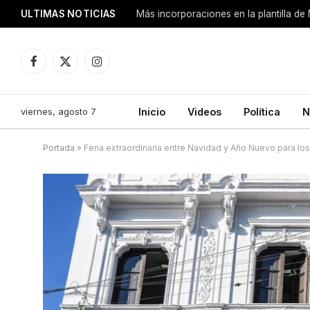
ULTIMAS NOTICIAS
Más incorporaciones en la plantilla de
Facebook
X
Instagram
(Twitter)
viernes, agosto 7
Inicio
Videos
Política
N
Portada
»
Feria extraordinaria entre Navidad y Año Nuevo para lo