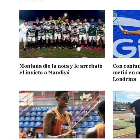
Montaña dio la nota y le arrebató
Con contun
el invicto a Mandiyú
metió en c
Londrina