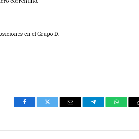
lero correntino.
posiciones en el Grupo D.
Facebook
Twitter
Email
Telegram
WhatsAp