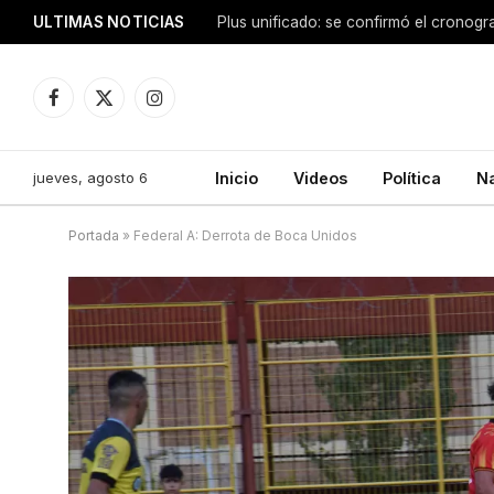
ULTIMAS NOTICIAS
Facebook
X
Instagram
(Twitter)
jueves, agosto 6
Inicio
Videos
Política
N
Portada
»
Federal A: Derrota de Boca Unidos