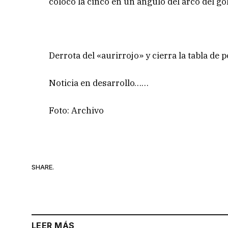
colocó la cinco en un ángulo del arco del go
Derrota del «aurirrojo» y cierra la tabla de 
Noticia en desarrollo……
Foto: Archivo
SHARE.
LEER MÁS