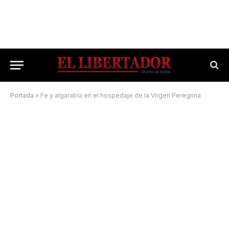
Portada
»
Fe y algarabía en el hospedaje de la Virgen Peregrina