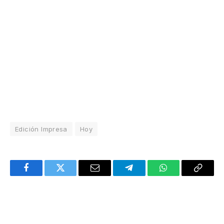
Edición Impresa
Hoy
Facebook
Twitter
Email
Telegram
WhatsApp
Copy
Link