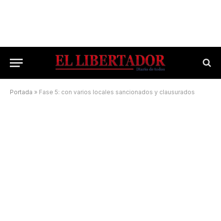
Portada
»
Fase 5: con varios locales sancionados y clausurados