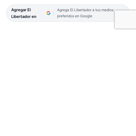
Agregar El
Agrega El Libertador a tus medios
preferidos en Google
Libertador en
El último reporte epidemiológico de la provincia,
informó ayer la muerte de un solo paciente con
Covid-19 en el Hospital de Campaña. Fue un
hombre de 46 años que no tenía antecedentes
conocidos. Por lo tanto, pese a la baja de contagios,
la situación sanitaria continúa siendo
preocupante. Según los registros oficiales, con