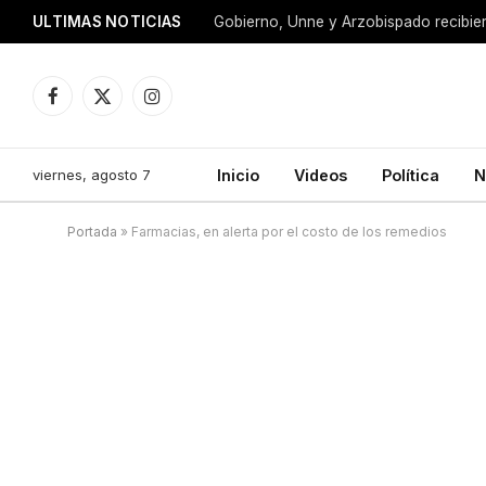
ULTIMAS NOTICIAS
Facebook
X
Instagram
(Twitter)
viernes, agosto 7
Inicio
Videos
Política
N
Portada
»
Farmacias, en alerta por el costo de los remedios