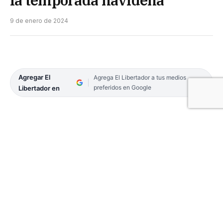
la temporada navideña
9 de enero de 2024
Agregar El
Agrega El Libertador a tus medios
preferidos en Google
Libertador en
Cada 8 de enero se lleva a cabo el tradicional
desarme del pesebre navideño, a un mes de su
colocación en los hogares. El catalán Jorge