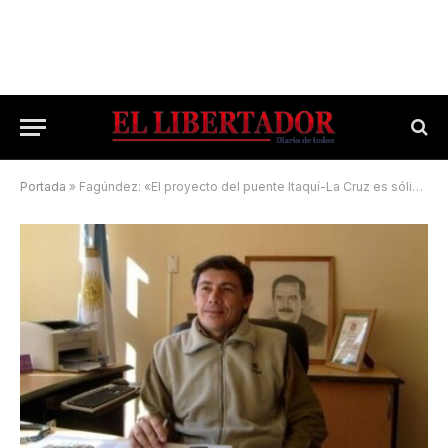
Portada
»
Fagúndez: «El proyecto del puente Itaquí-La Cruz es sólido»