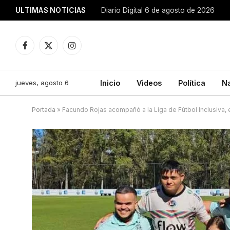
ULTIMAS NOTICIAS
Diario Digital 6 de agosto de 2026
Facebook
X
Instagram
(Twitter)
jueves, agosto 6
Inicio
Videos
Política
N
Portada
»
Facundo Rojas acompañó a la Liga de Fútbol Inclusiva, 