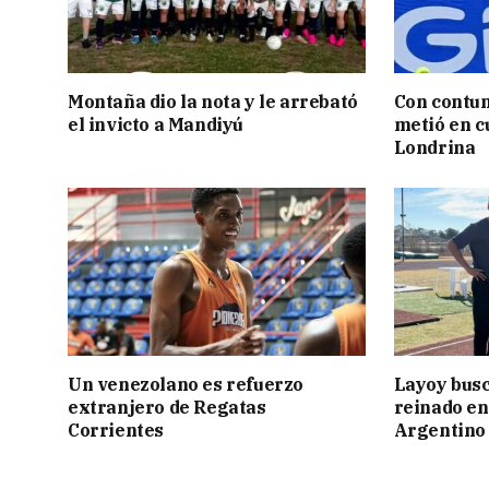
Montaña dio la nota y le arrebató
Con contun
el invicto a Mandiyú
metió en c
Londrina
Un venezolano es refuerzo
Layoy busc
extranjero de Regatas
reinado e
Corrientes
Argentino 