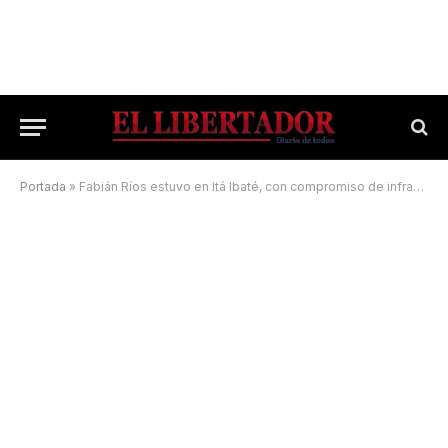
Portada
»
Fabián Ríos estuvo en Itá Ibaté, con compromiso de infraestructura clave