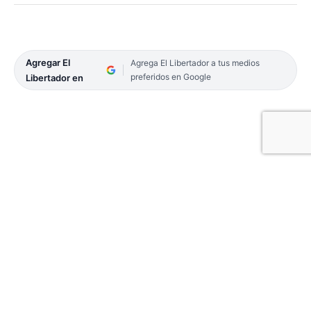
Agregar El
Agrega El Libertador a tus medios
preferidos en Google
Libertador en
Gustavo Valdés intercala campaña y gestión. Así
fue que en las últimas horas estuvo en
Empedrado, donde recorrió junto al intendente y
candidato a la reelección por el oficialismo, José
Cheme las obras del sistema de desagüe cloacal y