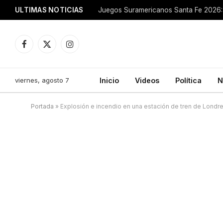
ULTIMAS NOTICIAS
Juegos Suramericanos Santa Fe 2026: 
Facebook
X
Instagram
(Twitter)
viernes, agosto 7
Inicio
Videos
Política
N
Portada
»
Explosión e incendio en una estación de tren de Londr