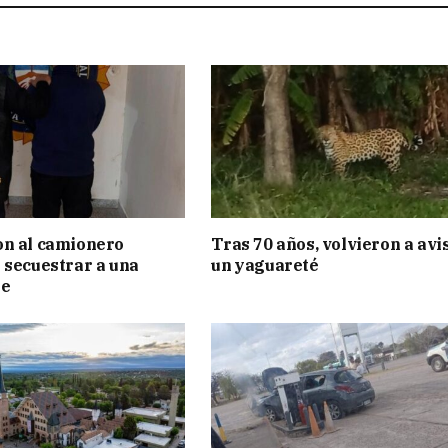
on al camionero
Tras 70 años, volvieron a avi
 secuestrar a una
un yaguareté
te