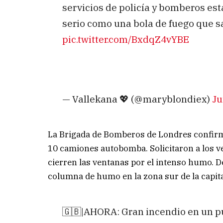
servicios de policía y bomberos est
serio como una bola de fuego que sa
pic.twitter.com/BxdqZ4vYBE
— Vallekana 💖 (@maryblondiex)
Ju
La Brigada de Bomberos de Londres confirmó
10 camiones autobomba. Solicitaron a los v
cierren las ventanas por el intenso humo.
columna de humo en la zona sur de la capita
🇬🇧|AHORA: Gran incendio en un pu