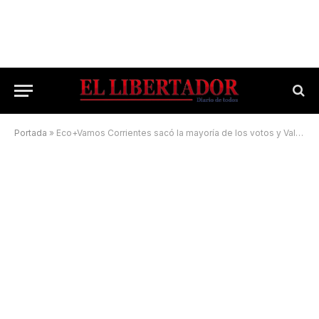
Portada
»
Eco+Vamos Corrientes sacó la mayoría de los votos y Valdés viajó a Buenos Aires