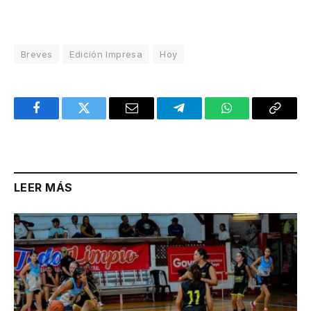
Breves
Edición Impresa
Hoy
Facebook
Twitter
Email
Telegram
WhatsApp
Copy
Link
LEER MÁS