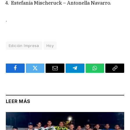
Estefanía Mischeruck – Antonella Navarro.
.
Edición Impresa
Hoy
Facebook
Twitter
Email
Telegram
WhatsApp
Copy
Link
LEER MÁS