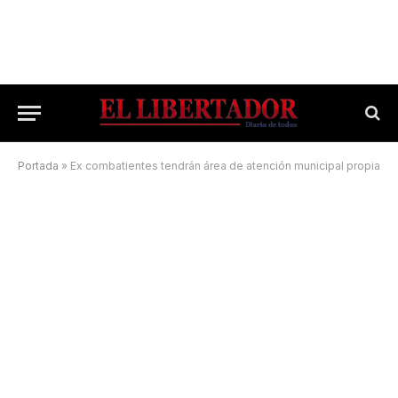
Portada
»
Ex combatientes tendrán área de atención municipal propia