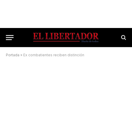
Portada
»
Ex combatientes reciben distinción