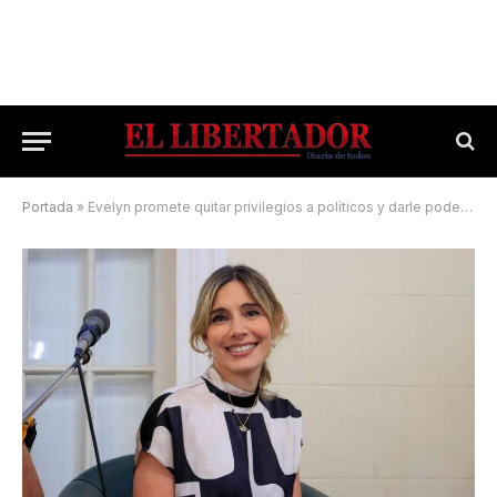
Portada
»
Evelyn promete quitar privilegios a políticos y darle poder a la gente