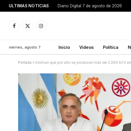
ULTIMAS NOTICIAS
Diario Digital 7 de agosto de 2026
Facebook
X
Instagram
(Twitter)
viernes, agosto 7
Inicio
Videos
Política
N
Portada
»
Estiman que por año se producen más de 2.000 ACV en