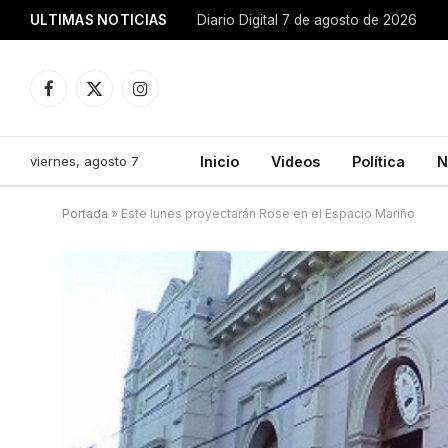
ULTIMAS NOTICIAS
Diario Digital 7 de agosto de 2026
Facebook
X
Instagram
(Twitter)
viernes, agosto 7
Inicio
Videos
Política
N
Portada
»
Este lunes proyectarán Rose en el Espacio Mariño