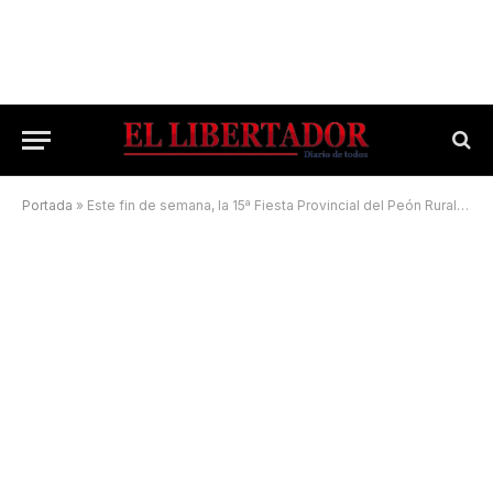
Portada
»
Este fin de semana, la 15ª Fiesta Provincial del Peón Rural, con desfile de jinetes, juegos y la música del Litoral