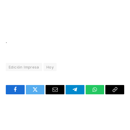
.
Edición Impresa
Hoy
Facebook
Twitter
Email
Telegram
WhatsApp
Copy
Link