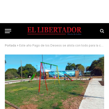
Portada
»
Este año Pago de los Deseos se alista con todo para la celebración patronal