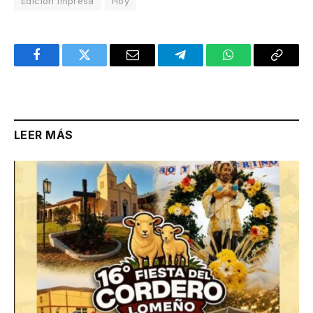
Edición Impresa
Hoy
Facebook
Twitter
Email
Telegram
WhatsApp
Copy
Link
LEER MÁS