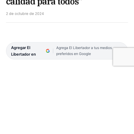
calidad para todos”
2 de octubre de 2024
Agregar El
Agrega El Libertador a tus medios
preferidos en Google
Libertador en
A través de las redes sociales, este miércoles, el
gobernador Gustavo Valdés publicó un video en el
que se muestran los distintos trabajos que se