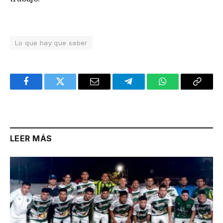
Lo que hay que saber
Facebook
Twitter
Email
Telegram
WhatsApp
Copy
Link
LEER MÁS