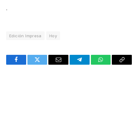
.
Edición Impresa
Hoy
Facebook
Twitter
Email
Telegram
WhatsApp
Copy
Link