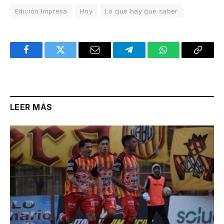
Edición Impresa
Hoy
Lo que hay que saber
Facebook
Twitter
Email
Telegram
WhatsApp
Copy
Link
LEER MÁS