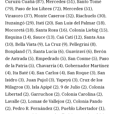
Curuzú Cuatiá (87), Mercedes (51), Santo Tomé
(79), Paso de los Libres (72), Mercedes (51),
Virasoro (37), Monte Caseros (32), Riachuelo (30),
Ituzaingó (29), Itatí (20), San Luis del Palmar (18),
Mocoretá (18), Santa Rosa (16), Colonia Liebig (15),
Esquina (14), Sauce (13), Caá Catí (12), Santa Ana
(10), Bella Vista (9), La Cruz (9), Pellegrini (8),
Bonpland (7), Santa Lucia (6), Guaviraví (6), Berón
de Astrada (5), Empedrado (5), San Cosme (5), Paso
de la Patria (5), Chavarría (4), Gobernador Martínez
(4), Ita Baté (4), San Carlos (4), San Roque (3), San
Isidro (3), Juan Pujol (3), Yapeyú (3), Cruz de los
Milagros (3), Isla Apipé (2), 9 de Julio (2), Colonia
Libertad (2), Garruchos (2), Colonia Carolina (2),
Lavalle (2), Lomas de Vallejos (2), Colonia Pando
(2), Pedro R. Fernández (2), Pueblo Libertador (1),