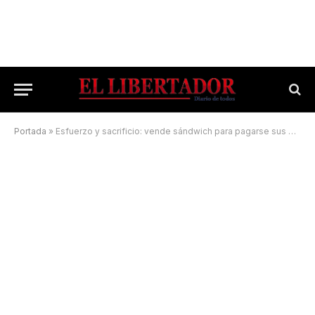
Portada
»
Esfuerzo y sacrificio: vende sándwich para pagarse sus estudios universitarios