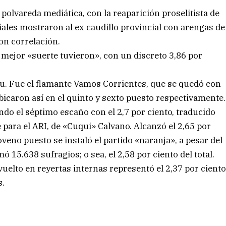
 polvareda mediática, con la reaparición proselitista de
iales mostraron al ex caudillo provincial con arengas de
ron correlación.
e mejor «suerte tuvieron», con un discreto 3,86 por
Nu. Fue el flamante Vamos Corrientes, que se quedó con
bicaron así en el quinto y sexto puesto respectivamente.
do el séptimo escaño con el 2,7 por ciento, traducido
e para el ARI, de «Cuqui» Calvano. Alcanzó el 2,65 por
oveno puesto se instaló el partido «naranja», a pesar del
 15.638 sufragios; o sea, el 2,58 por ciento del total.
nvuelto en reyertas internas representó el 2,37 por cient
s.