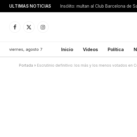
ULTIMAS NOTICIAS
Insólito: multan al Club Barcelona de 
Facebook
X
Instagram
(Twitter)
viernes, agosto 7
Inicio
Videos
Política
N
Portada
»
Escrutinio definitivo: los más y los menos votados en C