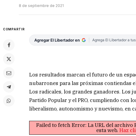
8 de septiembre de 2021
COMPARTIR
Agregar El Libertador en
Agrega El Libertador a tu
Los resultados marcan el futuro de un espaci
nubarrones para las próximas contiendas ele
Los radicales, los grandes ganadores. Los jus
Partido Popular y el PRO, cumpliendo con los
liberalismo, autonomismo y nuevismo, en ca
Failed to fetch Error: La URL del archiv
esta web.
Haz cl