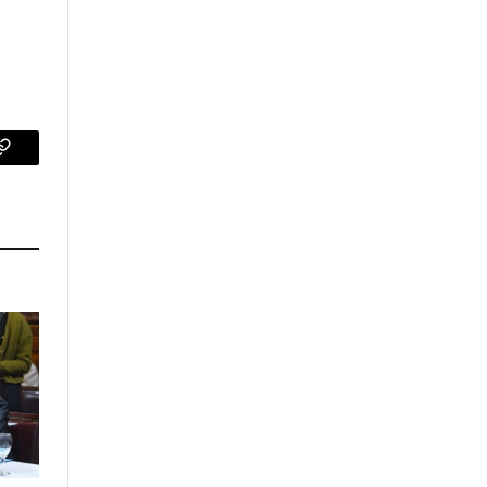
p
Copy
Link