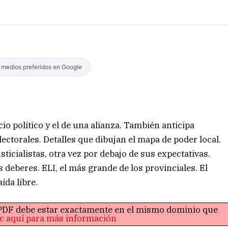
s medios preferidos en Google
o político y el de una alianza. También anticipa
ctorales. Detalles que dibujan el mapa de poder local.
ticialistas, otra vez por debajo de sus expectativas.
 deberes. ELI, el más grande de los provinciales. El
ída libre.
o PDF debe estar exactamente en el mismo dominio que
ic aquí para más información