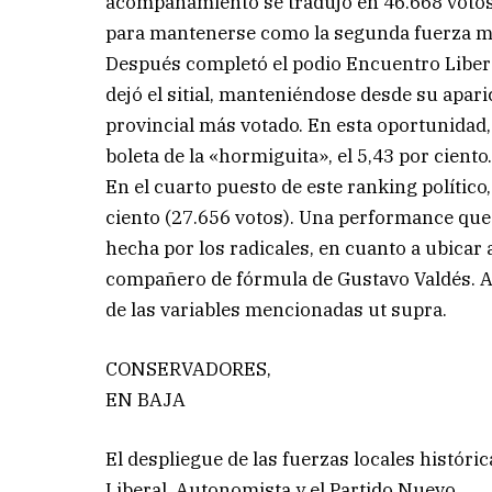
acompañamiento se tradujo en 46.668 votos, s
para mantenerse como la segunda fuerza má
Después completó el podio Encuentro Liber
dejó el sitial, manteniéndose desde su apari
provincial más votado. En esta oportunidad,
boleta de la «hormiguita», el 5,43 por ciento
En el cuarto puesto de este ranking político,
ciento (27.656 votos). Una performance que h
hecha por los radicales, en cuanto a ubicar 
compañero de fórmula de Gustavo Valdés. Au
de las variables mencionadas ut supra.
CONSERVADORES,
EN BAJA
El despliegue de las fuerzas locales históri
Liberal, Autonomista y el Partido Nuevo.