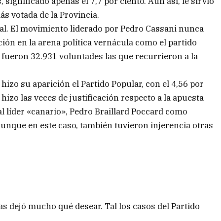
ignificado apenas el 7,7 por ciento. Aun así, le sirvió
s votada de la Provincia.
al. El movimiento liderado por Pedro Cassani nunca
ción en la arena política vernácula como el partido
 fueron 32.931 voluntades las que recurrieron a la
.
 hizo su aparición el Partido Popular, con el 4,56 por
izo las veces de justificación respecto a la apuesta
al líder «canario», Pedro Braillard Poccard como
nque en este caso, también tuvieron injerencia otras
cas dejó mucho qué desear. Tal los casos del Partido