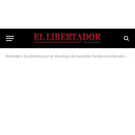
Portada
»
Escándalo por el desalojo de humilde familia coordinado por el Intendente