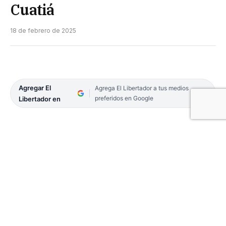
Cuatiá
18 de febrero de 2025
Agregar El
Agrega El Libertador a tus medios
preferidos en Google
Libertador en
Se llevará a cabo este miercoles 19 a las 11 el
Encuentro Desarrollista en la sede del estadio