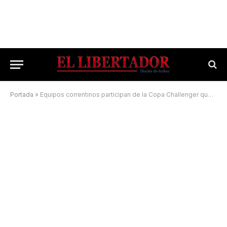
Portada
»
Equipos correntinos participan de la Copa Challenger que se disputa en Villa Ocampo