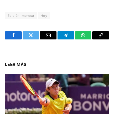
Edición Impresa
Hoy
Facebook
Twitter
Email
Telegram
WhatsApp
Copy
Link
LEER MÁS