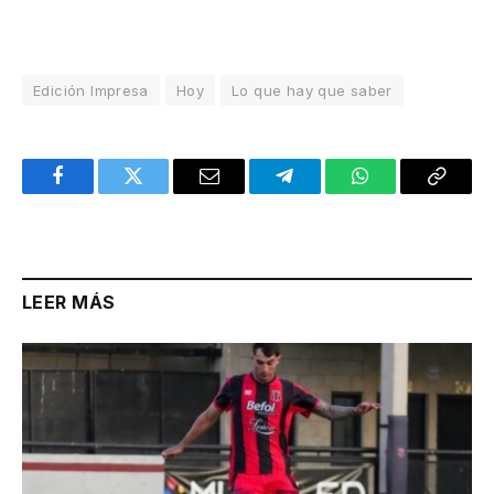
Edición Impresa
Hoy
Lo que hay que saber
Facebook
Twitter
Email
Telegram
WhatsApp
Copy
Link
LEER MÁS