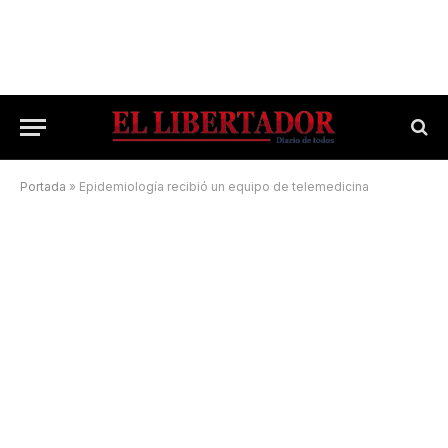
Portada
»
Epidemiología recibió un equipo de telemedicina