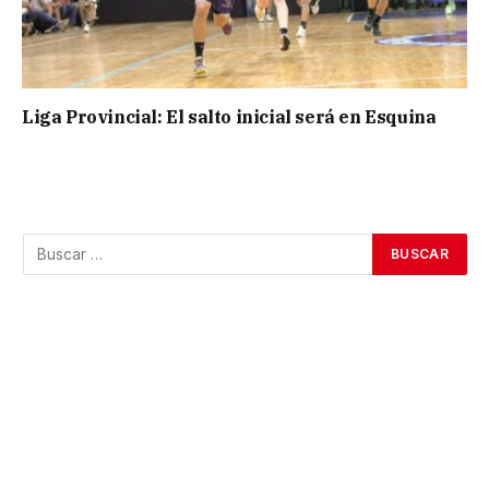
Liga Provincial: El salto inicial será en Esquina