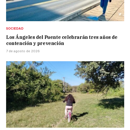
SOCIEDAD
Los Ángeles del Puente celebrarán tres años de
contención y prevención
7 de agosto de 2026