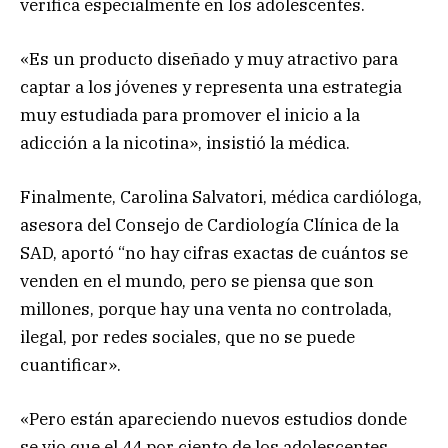
verifica especialmente en los adolescentes.
«Es un producto diseñado y muy atractivo para
captar a los jóvenes y representa una estrategia
muy estudiada para promover el inicio a la
adicción a la nicotina», insistió la médica.
Finalmente, Carolina Salvatori, médica cardióloga,
asesora del Consejo de Cardiología Clínica de la
SAD, aportó “no hay cifras exactas de cuántos se
venden en el mundo, pero se piensa que son
millones, porque hay una venta no controlada,
ilegal, por redes sociales, que no se puede
cuantificar».
«Pero están apareciendo nuevos estudios donde
se vio que el 44 por ciento de los adolescentes,