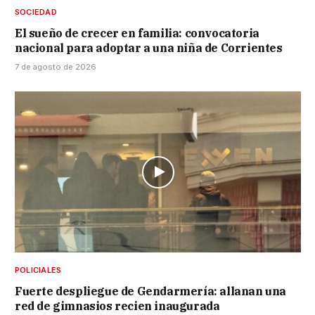
SOCIEDAD
El sueño de crecer en familia: convocatoria
nacional para adoptar a una niña de Corrientes
7 de agosto de 2026
POLICIALES
Fuerte despliegue de Gendarmería: allanan una
red de gimnasios recien inaugurada