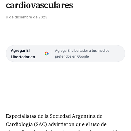
cardiovasculares
9 de diciembre de 2023
Agregar El
Agrega El Libertador a tus medios
preferidos en Google
Libertador en
Especialistas de la Sociedad Argentina de
Cardiología (SAC) advirtieron que el uso de