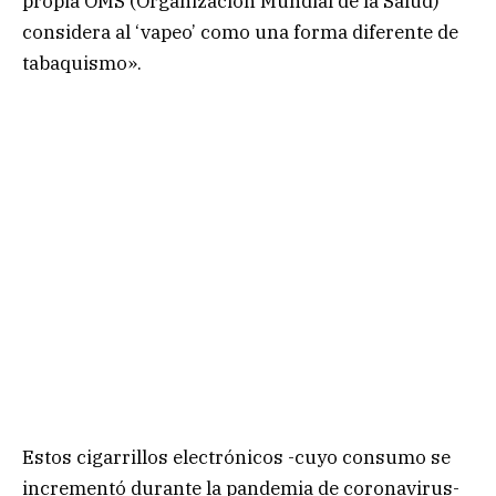
propia OMS (Organización Mundial de la Salud)
considera al ‘vapeo’ como una forma diferente de
tabaquismo».
Estos cigarrillos electrónicos -cuyo consumo se
incrementó durante la pandemia de coronavirus-