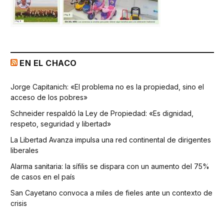
EN EL CHACO
Jorge Capitanich: «El problema no es la propiedad, sino el
acceso de los pobres»
Schneider respaldó la Ley de Propiedad: «Es dignidad,
respeto, seguridad y libertad»
La Libertad Avanza impulsa una red continental de dirigentes
liberales
Alarma sanitaria: la sífilis se dispara con un aumento del 75%
de casos en el país
San Cayetano convoca a miles de fieles ante un contexto de
crisis