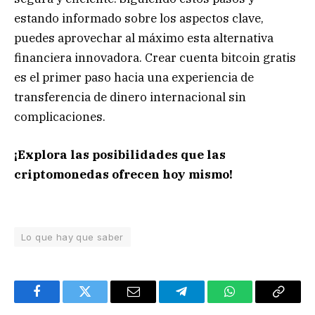
estando informado sobre los aspectos clave,
puedes aprovechar al máximo esta alternativa
financiera innovadora. Crear cuenta bitcoin gratis
es el primer paso hacia una experiencia de
transferencia de dinero internacional sin
complicaciones.
¡Explora las posibilidades que las
criptomonedas ofrecen hoy mismo!
Lo que hay que saber
Facebook
Twitter
Email
Telegram
WhatsApp
Copy