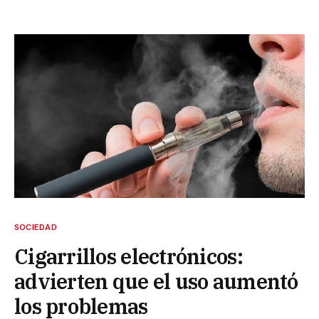
SOCIEDAD
Cigarrillos electrónicos:
advierten que el uso aumentó
los problemas