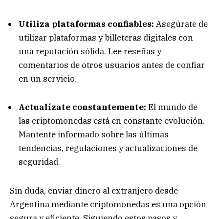
Utiliza plataformas confiables:
Asegúrate de
utilizar plataformas y billeteras digitales con
una reputación sólida. Lee reseñas y
comentarios de otros usuarios antes de confiar
en un servicio.
Actualízate constantemente:
El mundo de
las criptomonedas está en constante evolución.
Mantente informado sobre las últimas
tendencias, regulaciones y actualizaciones de
seguridad.
Sin duda, enviar dinero al extranjero desde
Argentina mediante criptomonedas es una opción
segura y eficiente. Siguiendo estos pasos y