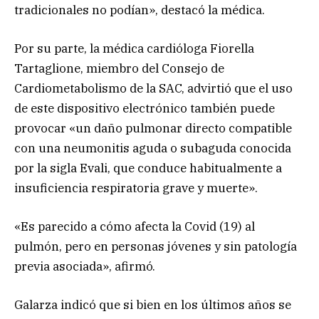
tradicionales no podían», destacó la médica.
Por su parte, la médica cardióloga Fiorella
Tartaglione, miembro del Consejo de
Cardiometabolismo de la SAC, advirtió que el uso
de este dispositivo electrónico también puede
provocar «un daño pulmonar directo compatible
con una neumonitis aguda o subaguda conocida
por la sigla Evali, que conduce habitualmente a
insuficiencia respiratoria grave y muerte».
«Es parecido a cómo afecta la Covid (19) al
pulmón, pero en personas jóvenes y sin patología
previa asociada», afirmó.
Galarza indicó que si bien en los últimos años se