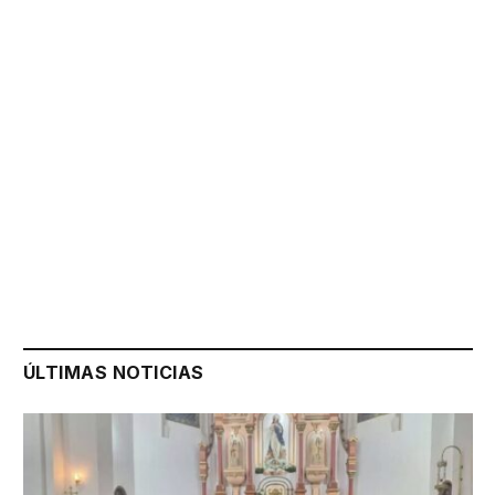
ÚLTIMAS NOTICIAS