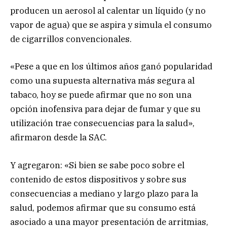
producen un aerosol al calentar un líquido (y no
vapor de agua) que se aspira y simula el consumo
de cigarrillos convencionales.
«Pese a que en los últimos años ganó popularidad
como una supuesta alternativa más segura al
tabaco, hoy se puede afirmar que no son una
opción inofensiva para dejar de fumar y que su
utilización trae consecuencias para la salud»,
afirmaron desde la SAC.
Y agregaron: «Si bien se sabe poco sobre el
contenido de estos dispositivos y sobre sus
consecuencias a mediano y largo plazo para la
salud, podemos afirmar que su consumo está
asociado a una mayor presentación de arritmias,