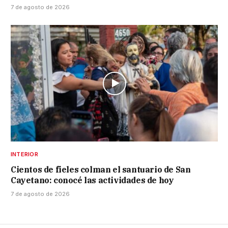
7 de agosto de 2026
INTERIOR
Cientos de fieles colman el santuario de San
Cayetano: conocé las actividades de hoy
7 de agosto de 2026