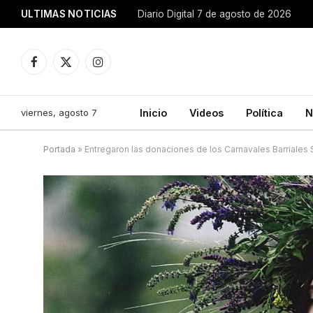
ULTIMAS NOTICIAS
Diario Digital 7 de agosto de 2026
Facebook
X
Instagram
(Twitter)
viernes, agosto 7
Inicio
Videos
Política
N
Portada
»
Entregaron las donaciones de los Carnavales Barriales 