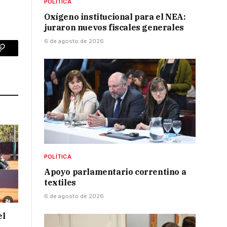
POLÍTICA
Oxígeno institucional para el NEA:
juraron nuevos fiscales generales
6 de agosto de 2026
p
Copy
Link
POLÍTICA
Apoyo parlamentario correntino a
textiles
6 de agosto de 2026
el