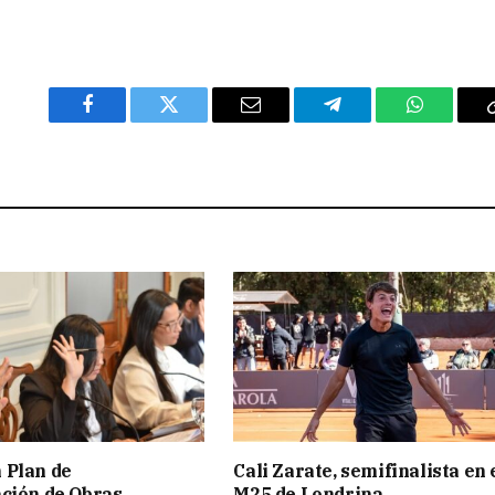
Facebook
Twitter
Email
Telegram
WhatsAp
 Plan de
Cali Zarate, semifinalista en 
ción de Obras
M25 de Londrina