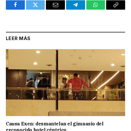
Facebook
Twitter
Email
Telegram
WhatsApp
Copy
Link
LEER MÁS
Causa Exen: desmantelan el gimnasio del
reconocido hotel céntrico