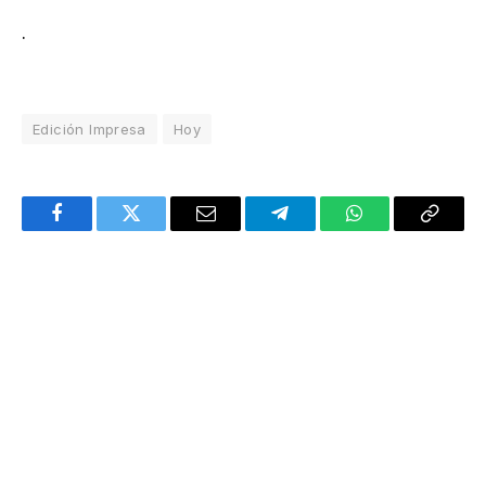
.
Edición Impresa
Hoy
Facebook
Twitter
Email
Telegram
WhatsApp
Copy
Link