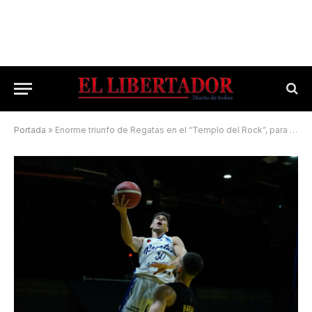
Portada
»
Enorme triunfo de Regatas en el “Templo del Rock”, para recuperar la sonrisa