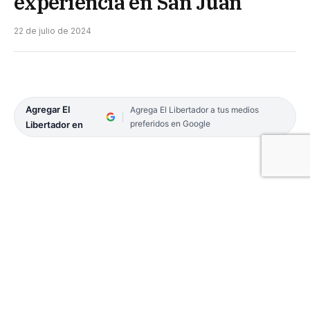
experiencia en San Juan
22 de julio de 2024
Agregar El
Agrega El Libertador a tus medios
preferidos en Google
Libertador en
Finalizó el Nacional Sub 14 y Sub 18 en San Juan,
competencia que reunió más de 1.300 personas
durante cinco días en la capital sanjuanina. Metro