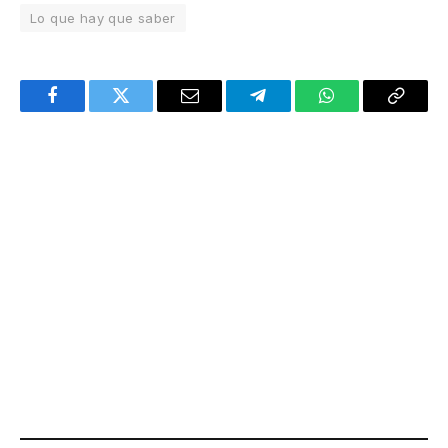
Lo que hay que saber
Facebook
Twitter
Email
Telegram
WhatsApp
Copy
Link