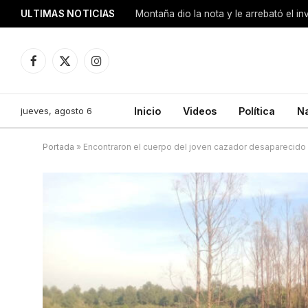
ULTIMAS NOTICIAS
Montaña dio la nota y le arrebató el i
Facebook
X
Instagram
(Twitter)
jueves, agosto 6
Inicio
Videos
Política
N
Portada
»
Encontraron el cuerpo del joven cazador desaparecido