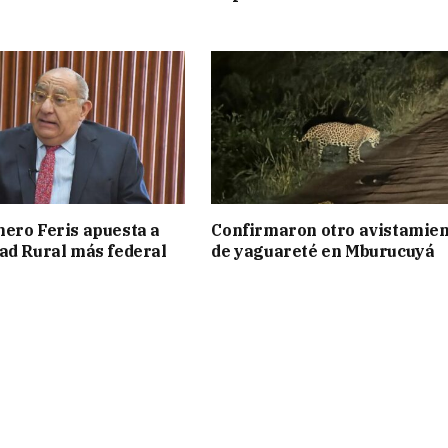
ero Feris apuesta a
Confirmaron otro avistamie
ad Rural más federal
de yaguareté en Mburucuyá