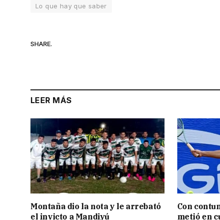
Lo que hay que saber
SHARE.
LEER MÁS
Montaña dio la nota y le arrebató
Con contun
el invicto a Mandiyú
metió en c