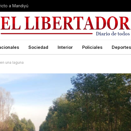
nvicto a Mandiyú
acionales
Sociedad
Interior
Policiales
Deportes
 en una laguna