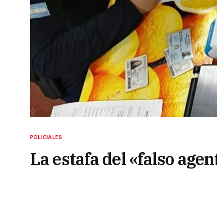
POLICIALES
La estafa del «falso age
que engañaban a vecino
6 de junio de 2026