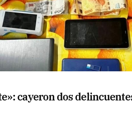
nte»: cayeron dos delincuente
s en Alvear