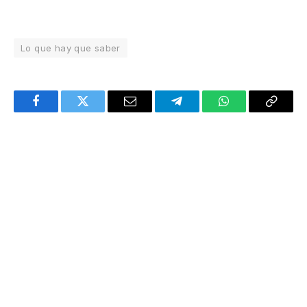
Lo que hay que saber
Facebook
Twitter
Email
Telegram
WhatsApp
Copy
Link