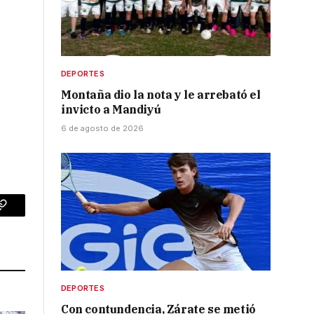
DEPORTES
Montaña dio la nota y le arrebató el
invicto a Mandiyú
6 de agosto de 2026
p
Copy
Link
DEPORTES
Con contundencia, Zárate se metió