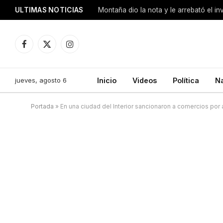
ULTIMAS NOTICIAS
Montaña dio la nota y le arrebató el i
Facebook
X
Instagram
(Twitter)
jueves, agosto 6
Inicio
Videos
Política
N
Portada
»
En una ciudad del Interior sancionaron a comercios por 