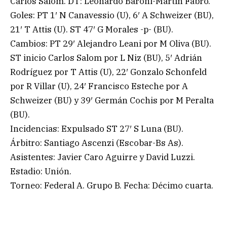
Carlos Salom. DT: Leonardo Baroni-Martín Fabro.
Goles: PT 1′ N Canavessio (U), 6′ A Schweizer (BU),
21′ T Attis (U). ST 47′ G Morales -p- (BU).
Cambios: PT 29′ Alejandro Leani por M Oliva (BU).
ST inicio Carlos Salom por L Niz (BU), 5′ Adrián
Rodríguez por T Attis (U), 22′ Gonzalo Schonfeld
por R Villar (U), 24′ Francisco Esteche por A
Schweizer (BU) y 39′ Germán Cochis por M Peralta
(BU).
Incidencias: Expulsado ST 27′ S Luna (BU).
Árbitro: Santiago Ascenzi (Escobar-Bs As).
Asistentes: Javier Caro Aguirre y David Luzzi.
Estadio: Unión.
Torneo: Federal A. Grupo B. Fecha: Décimo cuarta.