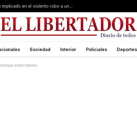
Curuzú Cuatiá: detuvieron a un séptimo implicado en el violento robo a una anciana
acionales
Sociedad
Interior
Policiales
Deportes
 choque entre líderes