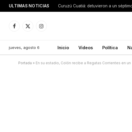
ULTIMAS NOTICIAS
Facebook
X
Instagram
(Twitter)
jueves, agosto 6
Inicio
Videos
Política
N
Portada
»
En su estadio, Colón recibe a Regatas Corrientes en un