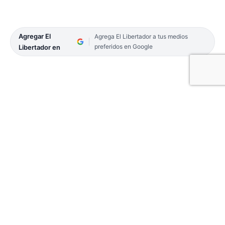
Agregar El
Agrega El Libertador a tus medios
preferidos en Google
Libertador en
Con clima ideal y mucho público, se disputó la
primera fecha del Torneo 2025 de la Liga Goyana
de Hockey Social. El certamen, que este año se
dividió en categorías A y B por el crecimiento de
equipos, tuvo una jornada inaugural marcada por
el entusiasmo y el buen nivel de juego. Las