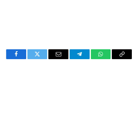
Facebook
Twitter
Email
Telegram
WhatsApp
Copy
Link