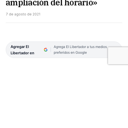
ampliación del horario»
7 de agosto de 2021
Agregar El
Agrega El Libertador a tus medios
preferidos en Google
Libertador en
Hace más de tres meses, la Capital continúa en
fase 3, pero la novedad para este fin de semana es
la extensión del horario hasta las 2. La nueva