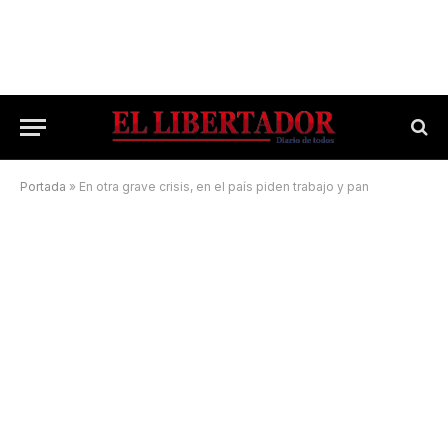
Portada
»
En otra grave crisis, en el país piden trabajo y pan