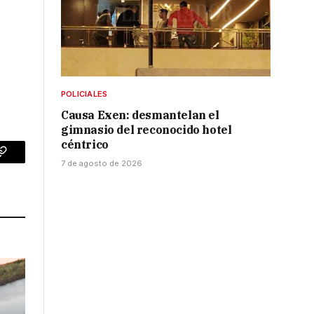
POLICIALES
Causa Exen: desmantelan el
gimnasio del reconocido hotel
céntrico
p
Copy
7 de agosto de 2026
Link