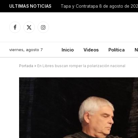
ULTIMAS NOTICIAS
Tapa y Contratapa 8 de agosto de 20
Facebook
X
Instagram
(Twitter)
viernes, agosto 7
Inicio
Videos
Política
N
Portada
»
En Libres buscan romper la polarización nacional