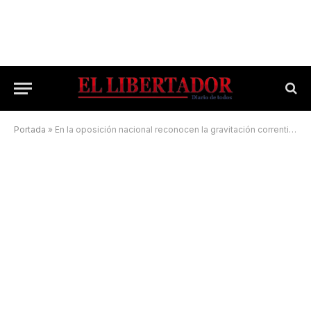
Portada
»
En la oposición nacional reconocen la gravitación correntina hacia 2023