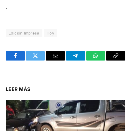
.
Edición Impresa
Hoy
Facebook
Twitter
Email
Telegram
WhatsApp
Copy
Link
LEER MÁS