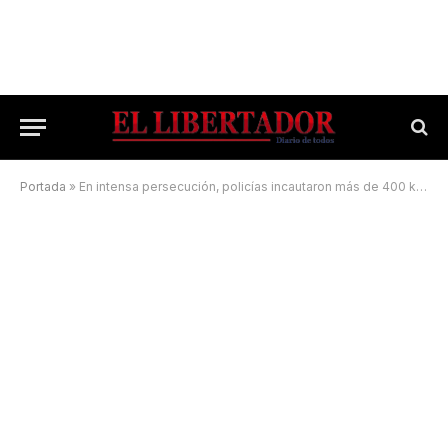
Portada
»
En intensa persecución, policías incautaron más de 400 kilos de droga