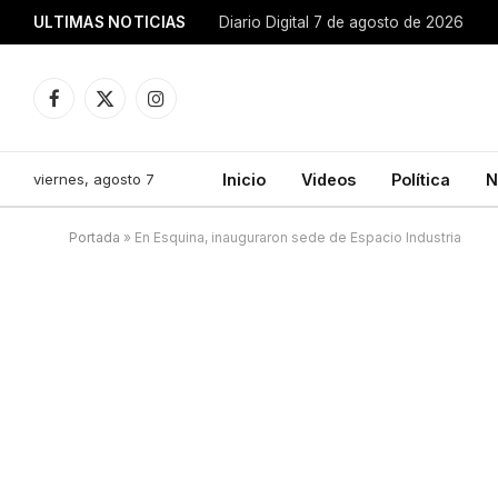
ULTIMAS NOTICIAS
Diario Digital 7 de agosto de 2026
Facebook
X
Instagram
(Twitter)
viernes, agosto 7
Inicio
Videos
Política
N
Portada
»
En Esquina, inauguraron sede de Espacio Industria