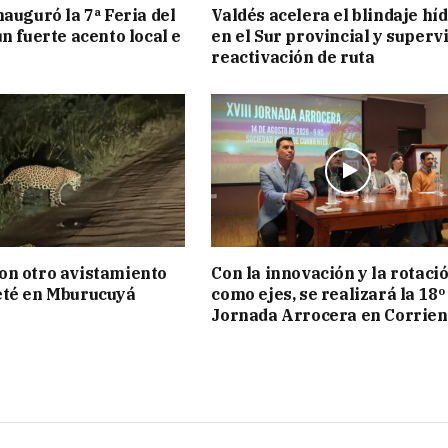
nauguró la 7ª Feria del
Valdés acelera el blindaje hí
n fuerte acento local e
en el Sur provincial y superv
reactivación de ruta
on otro avistamiento
Con la innovación y la rotaci
eté en Mburucuyá
como ejes, se realizará la 18º
Jornada Arrocera en Corrien